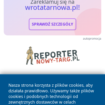
Zareklamuj się na
wrotatarnowa.pl!
SPRAWDŹ SZCZEGÓŁY
autopromocja
Nasza strona korzysta z plików cookies, aby
działała prawidłowo. Używamy także plików
cookies i podobnych technologii od
zewnętrznych dostawców w celach
Copyright © 2026 wrotatarnowa.pl Wszystkie prawa