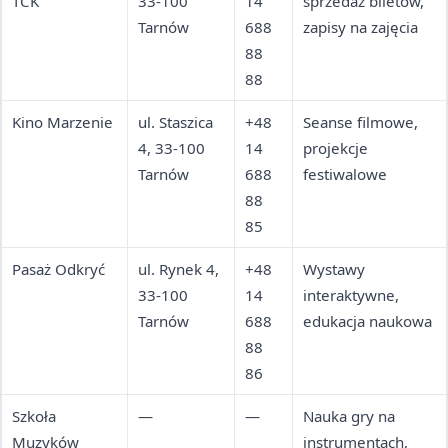
TCK
33-100
14
sprzedaż biletów,
Tarnów
688
zapisy na zajęcia
88
88
Kino Marzenie
ul. Staszica
+48
Seanse filmowe,
4, 33-100
14
projekcje
Tarnów
688
festiwalowe
88
85
Pasaż Odkryć
ul. Rynek 4,
+48
Wystawy
33-100
14
interaktywne,
Tarnów
688
edukacja naukowa
88
86
Szkoła
—
—
Nauka gry na
Muzyków
instrumentach,