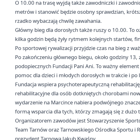
O 10.00 na trasę wyjdą także zawodniczki i zawodni
metrów i stanowić będzie osobny sprawdzian, króts
rzadko wybaczają chwilę zawahania.
Główny bieg dla dorosłych także ruszy o 10.00. To 
kilka godzin będą żyły rytmem kolejnych startów, fin
Po sportowej rywalizacji przyjdzie czas na bieg z w
Po zakończeniu głównego biegu, około godziny 13, 
podopiecznych Fundacji Pani Ani. To ważny element c
pomoc dla dzieci i młodych dorosłych w trakcie i po
Fundacja wspiera psychoterapeutyczną rehabilitację 
rehabilitacyjne dla osób dotkniętych chorobami no
wydarzenie na Marcince nabiera podwójnego znaczeni
formą wsparcia dla tych, którzy zmagają się z dużo 
Organizatorem zawodów jest Stowarzyszenie Sporto
Team Tarnów oraz Tarnowskiego Ośrodka Sportu i R
prezydent Tarnowa Jakub Kwaśny.