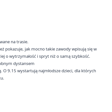
wane na trasie.
le też pokazuje, jak mocno takie zawody wpisują się w
ziej o wytrzymałość i spryt niż o samą szybkość.
osobnym dystansem
. O 9.15 wystartują najmłodsze dzieci, dla których
ku.