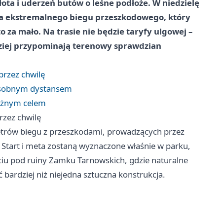
ota i uderzeń butów o leśne podłoże. W niedzielę
na ekstremalnego biegu przeszkodowego, który
to za mało. Na trasie nie będzie taryfy ulgowej –
ardziej przypominają terenowy sprawdzian
przez chwilę
 osobnym dystansem
ważnym celem
rzez chwilę
etrów biegu z przeszkodami, prowadzących przez
. Start i meta zostaną wyznaczone właśnie w parku,
ciu pod ruiny Zamku Tarnowskich, gdzie naturalne
bardziej niż niejedna sztuczna konstrukcja.