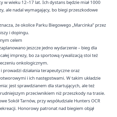
cy w wieku 12–17 lat. Ich dystans będzie miał 1000
zy, ale nadal wymagający, bo biegi przeszkodowe
oznacza, że okolice Parku Biegowego „Marcinka” przez
iszy i dopingu.
ażnym celem
zaplanowano jeszcze jedno wydarzenie – bieg dla
ałej imprezy, bo za sportową rywalizacją stoi też
 leczeniu onkologicznym.
i prowadzi działania terapeutyczne oraz
wotworowymi i ich następstwami. W takim układzie
a: jest sprawdzianem dla startujących, ale też
trudniejszym przeciwnikiem niż przeszkody na trasie.
we Sokół Tarnów, przy współudziale Hunters OCR
ekreacji. Honorowy patronat nad biegiem objął