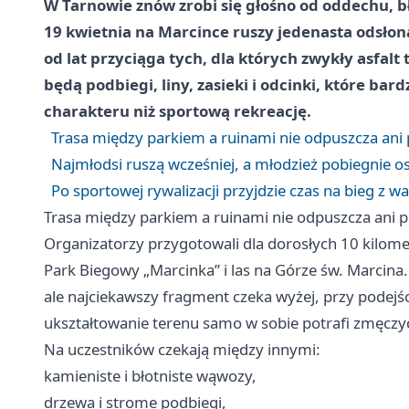
W Tarnowie znów zrobi się głośno od oddechu, bł
19 kwietnia na Marcince ruszy jedenasta odsło
od lat przyciąga tych, dla których zwykły asfalt 
będą podbiegi, liny, zasieki i odcinki, które b
charakteru niż sportową rekreację.
Trasa między parkiem a ruinami nie odpuszcza ani 
Najmłodsi ruszą wcześniej, a młodzież pobiegnie
Po sportowej rywalizacji przyjdzie czas na bieg z 
Trasa między parkiem a ruinami nie odpuszcza ani p
Organizatorzy przygotowali dla dorosłych 10 kilom
Park Biegowy „Marcinka” i las na Górze św. Marcina
ale najciekawszy fragment czeka wyżej, przy podejś
ukształtowanie terenu samo w sobie potrafi zmęczyć 
Na uczestników czekają między innymi:
kamieniste i błotniste wąwozy,
drzewa i strome podbiegi,