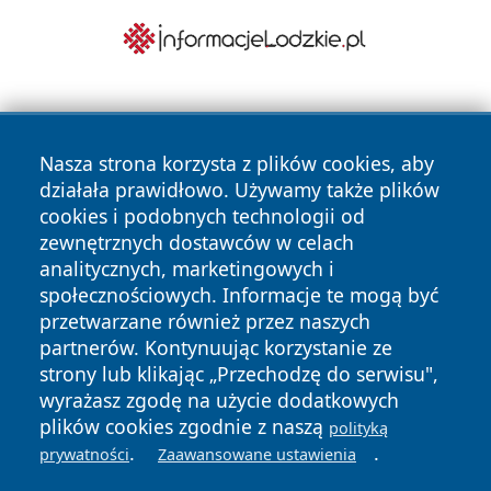
Nasza strona korzysta z plików cookies, aby
działała prawidłowo. Używamy także plików
cookies i podobnych technologii od
zewnętrznych dostawców w celach
Copyright © 2026 wrotatarnowa.pl Wszystkie prawa
analitycznych, marketingowych i
zastrzeżone.
społecznościowych. Informacje te mogą być
przetwarzane również przez naszych
partnerów. Kontynuując korzystanie ze
Polityka
Polityka
News
Autorzy
strony lub klikając „Przechodzę do serwisu",
Prywatności
Cookies
wyrażasz zgodę na użycie dodatkowych
plików cookies zgodnie z naszą
polityką
.
.
prywatności
Zaawansowane ustawienia