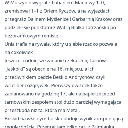
W Muszynie wygrał z Lubaniem Maniowy 1–0,
zremisował 1–1 z Orłem Ryczów, a na wyjazdach
przegrał z Dalinem Myślenice i Garbarnią
Kraków
oraz
podzielił się punktami z Watrą Białka Tatrzańska po
bezbramkowym remisie.
Unia trafia na rywala, który u siebie rzadko pozwala
na cokolwiek
Jeszcze trudniejsze zadanie czeka Unię Tarnów.
„Jaskółki” są obecnie na 16. miejscu, a ich
przeciwnikiem będzie Beskid Andrychów, czyli
wicelider rozgrywek. Pierwszy gwizdek także
zaplanowano na godzinę 17, ale na papierze przed
tarnowskim zespołem stoi dużo bardziej wymagająca
przeszkoda niż ta, którą ma Metal.
Beskid na własnym boisku buduje wynik z imponującą
regularnością. Przegrał tam tylko raz, z Pcimianką