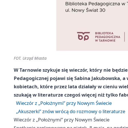
FOT. Urząd Miasta
W Tarnowie szykuje się wieczór, który nie będzi
Pedagogicznej pojawi się Sabina Jakubowska, a w
kobietach, które przez lata działały w cieniu wie
szukają w literaturze czegoś więcej niż tylko fab
Wieczór z „Położnymi” przy Nowym Świecie
„Akuszerki” znów wrócą do rozmowy o literaturze
Wieczór z „Położnymi” przy Nowym Świecie
Spotkanie zaplanowano na piątek, 8 maja, na godzinę