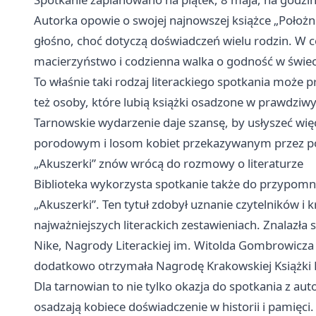
Autorka opowie o swojej najnowszej książce „Położ
głośno, choć dotyczą doświadczeń wielu rodzin. W c
macierzyństwo i codzienna walka o godność w świeci
To właśnie taki rodzaj literackiego spotkania może pr
też osoby, które lubią książki osadzone w prawdziw
Tarnowskie wydarzenie daje szansę, by usłyszeć więc
porodowym i losom kobiet przekazywanym przez pok
„Akuszerki” znów wrócą do rozmowy o literaturze
Biblioteka wykorzysta spotkanie także do przypomni
„Akuszerki”. Ten tytuł zdobył uznanie czytelników 
najważniejszych literackich zestawieniach. Znalazł
Nike, Nagrody Literackiej im. Witolda Gombrowicza o
dodatkowo otrzymała Nagrodę Krakowskiej Książki 
Dla tarnowian to nie tylko okazja do spotkania z au
osadzają kobiece doświadczenie w historii i pamięci