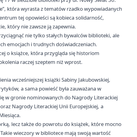
ne”, która wyrasta z tematów rzadko wypowiadanych
entrum tej opowieści są kobieca solidarność,
e, który nie zawsze ją zapewnia.
zyciągnąć nie tylko stałych bywalców biblioteki, ale
ych emocjach i trudnych doświadczeniach.
ej o książce, która przygląda się historiom
olenia raczej szeptem niż wprost.
enia wcześniejszej książki Sabiny Jakubowskiej,
i krytyków, a sama powieść była zauważana w
a się w gronie nominowanych do Nagrody Literackiej
raz Nagrody Literackiej Unii Europejskiej, a
Miesiąca.
torką, lecz także do powrotu do książek, które mocno
. Takie wieczory w bibliotece mają swoją wartość