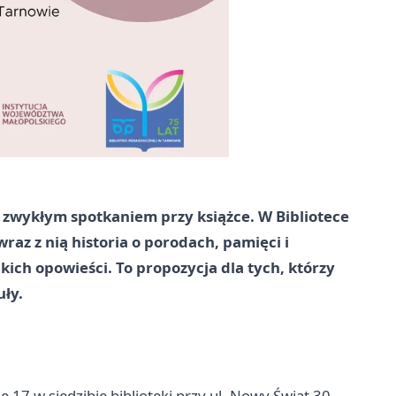
e zwykłym spotkaniem przy książce. W Bibliotece
raz z nią historia o porodach, pamięci i
lkich opowieści. To propozycja dla tych, którzy
uły.
 17 w siedzibie biblioteki przy ul. Nowy Świat 30.