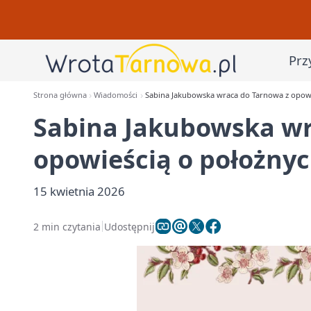
Prz
Strona główna
Wiadomości
Sabina Jakubowska wraca do Tarnowa z opowieś
Sabina Jakubowska wr
opowieścią o położnych
15 kwietnia 2026
2 min czytania
Udostępnij