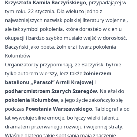
Krzysztofa Kamila Baczyńskiego
, przypadającej w
tym roku 22 stycznia. Dla wielu to jedno z
najważniejszych nazwisk polskiej literatury wojennej,
ale też symbol pokolenia, które dorastało w cieniu
okupacji i bardzo szybko musiało wejść w dorosłość.
Baczyński jako poeta, żołnierz i twarz pokolenia
Kolumbów
Organizatorzy przypominają, że Baczyński był nie
tylko autorem wierszy, lecz także
żołnierzem
batalionu „Parasol” Armii Krajowej
i
podharcmistrzem Szarych Szeregów
. Należał do
pokolenia Kolumbów
, a jego życie zakończyło się
podczas
Powstania Warszawskiego
. Ta biografia od
lat wywołuje silne emocje, bo łączy wielki talent z
dramatem przerwanego rozwoju i wojennej straty.
Właśnie dlatego takie spotkania mają znaczenie