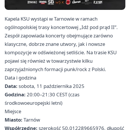
Kapela KSU wystąpi w Tarnowie w ramach
ogólnopolskiej trasy koncertowej „Idź pod prąd II”.
Zespół zapowiada koncerty obejmujące zarówno
klasyczne, dobrze znane utwory, jak i nowsze
kompozycje w odświeżonej setliście. Na trasie KSU
pojawi się również w towarzystwie kilku
zaprzyjaźnionych formacji punk/rock z Polski.
Data i godzina
Data:
sobota, 11 października 2025
Godzina:
20:00–21:30 CEST (czas
środkowoeuropejski letni)
Miejsce
Miasto:
Tarnów
Współrzędne:
szerokość 50.012289665976, długość