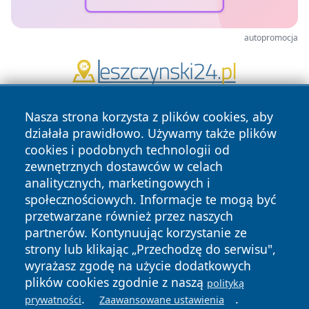
autopromocja
Nasza strona korzysta z plików cookies, aby
działała prawidłowo. Używamy także plików
cookies i podobnych technologii od
zewnętrznych dostawców w celach
analitycznych, marketingowych i
Copyright © 2026 wrotatarnowa.pl Wszystkie prawa
społecznościowych. Informacje te mogą być
zastrzeżone.
przetwarzane również przez naszych
partnerów. Kontynuując korzystanie ze
strony lub klikając „Przechodzę do serwisu",
Polityka
Polityka
wyrażasz zgodę na użycie dodatkowych
News
Autorzy
Prywatności
Cookies
plików cookies zgodnie z naszą
polityką
.
.
prywatności
Zaawansowane ustawienia