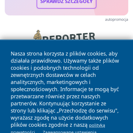
SPRAWDŹ SZCZEGÓŁY
autopromocja
Nasza strona korzysta z plików cookies, aby
działała prawidłowo. Używamy także plików
cookies i podobnych technologii od
zewnętrznych dostawców w celach
analitycznych, marketingowych i
społecznościowych. Informacje te mogą być
przetwarzane również przez naszych
Copyright © 2026 wrotatarnowa.pl Wszystkie prawa
partnerów. Kontynuując korzystanie ze
zastrzeżone.
strony lub klikając „Przechodzę do serwisu",
wyrażasz zgodę na użycie dodatkowych
plików cookies zgodnie z naszą
polityką
Polityka
Polityka
.
.
News
Autorzy
prywatności
Zaawansowane ustawienia