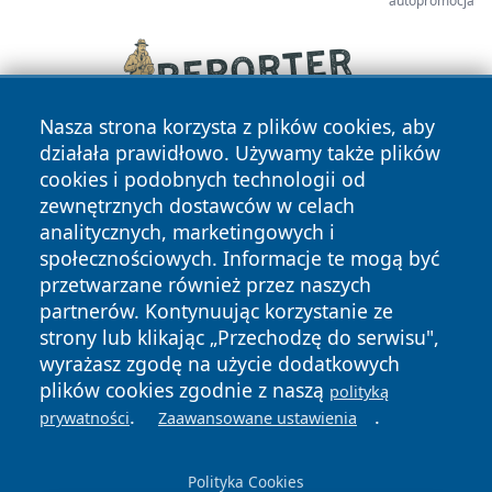
autopromocja
Nasza strona korzysta z plików cookies, aby
działała prawidłowo. Używamy także plików
cookies i podobnych technologii od
zewnętrznych dostawców w celach
analitycznych, marketingowych i
społecznościowych. Informacje te mogą być
przetwarzane również przez naszych
Copyright © 2026 wrotatarnowa.pl Wszystkie prawa
partnerów. Kontynuując korzystanie ze
zastrzeżone.
strony lub klikając „Przechodzę do serwisu",
wyrażasz zgodę na użycie dodatkowych
plików cookies zgodnie z naszą
polityką
Polityka
Polityka
.
.
News
Autorzy
prywatności
Zaawansowane ustawienia
Prywatności
Cookies
Polityka Cookies