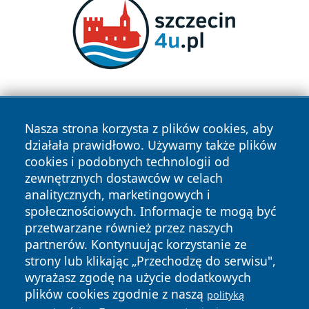
Nasza strona korzysta z plików cookies, aby
działała prawidłowo. Używamy także plików
cookies i podobnych technologii od
zewnętrznych dostawców w celach
Copyright © 2026 wrotatarnowa.pl Wszystkie prawa
analitycznych, marketingowych i
zastrzeżone.
społecznościowych. Informacje te mogą być
przetwarzane również przez naszych
partnerów. Kontynuując korzystanie ze
Polityka
Polityka
News
Autorzy
strony lub klikając „Przechodzę do serwisu",
Prywatności
Cookies
wyrażasz zgodę na użycie dodatkowych
plików cookies zgodnie z naszą
polityką