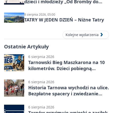
dzieci i młodzieży „Od Bromby do
Syntezy”
8 sierpnia 2026, 05:00
TATRY W JEDEN DZIEŃ – Niżne Tatry
Kolejne wydarzenia
Ostatnie Artykuły
6 sierpnia 2026
Tarnowski Bieg Maszkarona na 10
kilometrów. Dzieci pobiegną
osobno
6 sierpnia 2026
Historia Tarnowa wychodzi na ulice.
Bezpłatne spacery i zwiedzanie
katedry
6 sierpnia 2026
Tarnów przyjmuje wnioski o zasiłek