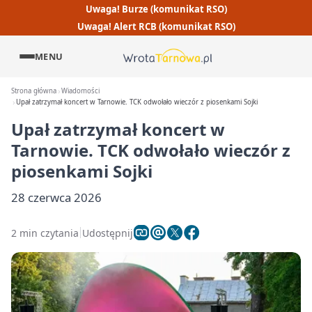
Uwaga! Burze (komunikat RSO)
Uwaga! Alert RCB (komunikat RSO)
MENU
Strona główna
Wiadomości
Upał zatrzymał koncert w Tarnowie. TCK odwołało wieczór z piosenkami Sojki
Upał zatrzymał koncert w
Tarnowie. TCK odwołało wieczór z
piosenkami Sojki
28 czerwca 2026
2 min czytania
Udostępnij