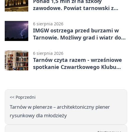
Ponad 1,5 mln zł na szkoły
zawodowe. Powiat tarnowski z
pierwszym miejscem
6 sierpnia 2026
IMGW ostrzega przed burzami w
Tarnowie. Możliwy grad i wiatr do
90 km/h
6 sierpnia 2026
Tarnów czyta razem - wrześniowe
spotkanie Czwartkowego Klubu
Książki
<< Poprzedni
Tarnów w plenerze – architektoniczny plener
rysunkowy dla młodzieży