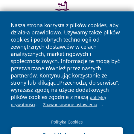
Nasza strona korzysta z plików cookies, aby
działała prawidłowo. Używamy także plików
cookies i podobnych technologii od
zewnętrznych dostawców w celach
analitycznych, marketingowych i
społecznościowych. Informacje te mogą być
przetwarzane również przez naszych
Copyright © 2026 wrotatarnowa.pl Wszystkie prawa
partnerów. Kontynuując korzystanie ze
zastrzeżone.
strony lub klikając „Przechodzę do serwisu",
wyrażasz zgodę na użycie dodatkowych
Polityka
Polityka
plików cookies zgodnie z naszą
polityką
News
Autorzy
Prywatności
Cookies
.
.
prywatności
Zaawansowane ustawienia
Polityka Cookies