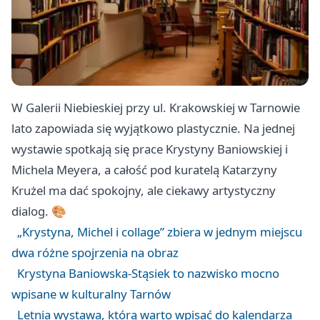
W Galerii Niebieskiej przy ul. Krakowskiej w Tarnowie
lato zapowiada się wyjątkowo plastycznie. Na jednej
wystawie spotkają się prace Krystyny Baniowskiej i
Michela Meyera, a całość pod kuratelą Katarzyny
Krużel ma dać spokojny, ale ciekawy artystyczny
dialog. 🎨
„Krystyna, Michel i collage” zbiera w jednym miejscu
dwa różne spojrzenia na obraz
Krystyna Baniowska-Stąsiek to nazwisko mocno
wpisane w kulturalny Tarnów
Letnia wystawa, którą warto wpisać do kalendarza