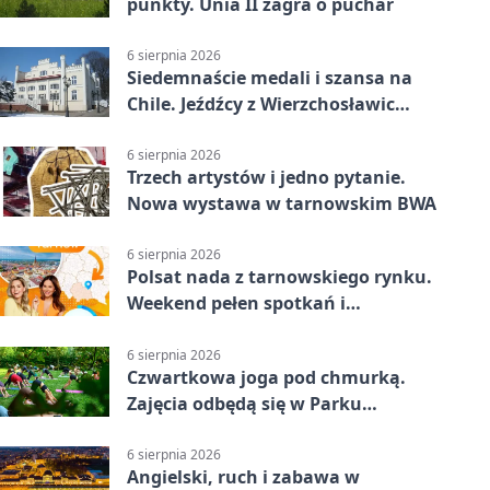
punkty. Unia II zagra o puchar
6 sierpnia 2026
Siedemnaście medali i szansa na
Chile. Jeźdźcy z Wierzchosławic
zachwycili
6 sierpnia 2026
Trzech artystów i jedno pytanie.
Nowa wystawa w tarnowskim BWA
6 sierpnia 2026
Polsat nada z tarnowskiego rynku.
Weekend pełen spotkań i
rodzinnych atrakcji
6 sierpnia 2026
Czwartkowa joga pod chmurką.
Zajęcia odbędą się w Parku
Strzeleckim
6 sierpnia 2026
Angielski, ruch i zabawa w