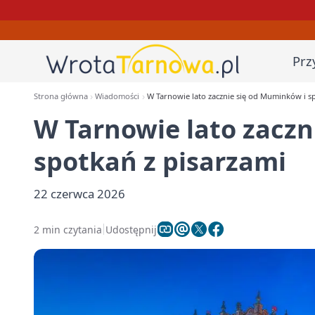
Prz
Strona główna
Wiadomości
W Tarnowie lato zacznie się od Muminków i s
W Tarnowie lato zaczn
spotkań z pisarzami
22 czerwca 2026
2 min czytania
Udostępnij