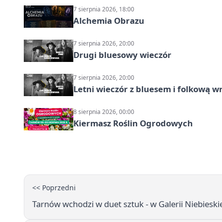
7 sierpnia 2026, 18:00
Alchemia Obrazu
7 sierpnia 2026, 20:00
Drugi bluesowy wieczór
7 sierpnia 2026, 20:00
Letni wieczór z bluesem i folkową w
8 sierpnia 2026, 00:00
Kiermasz Roślin Ogrodowych
<< Poprzedni
Tarnów wchodzi w duet sztuk - w Galerii Niebieskie