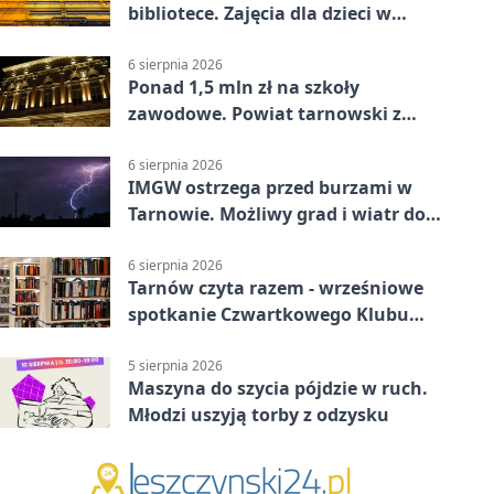
bibliotece. Zajęcia dla dzieci w
Tarnowie
6 sierpnia 2026
Ponad 1,5 mln zł na szkoły
zawodowe. Powiat tarnowski z
pierwszym miejscem
6 sierpnia 2026
IMGW ostrzega przed burzami w
Tarnowie. Możliwy grad i wiatr do
90 km/h
6 sierpnia 2026
Tarnów czyta razem - wrześniowe
spotkanie Czwartkowego Klubu
Książki
5 sierpnia 2026
Maszyna do szycia pójdzie w ruch.
Młodzi uszyją torby z odzysku