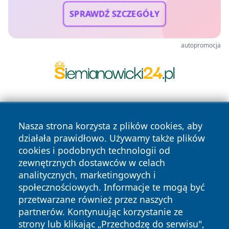
SPRAWDŹ SZCZEGÓŁY
autopromocja
Nasza strona korzysta z plików cookies, aby
działała prawidłowo. Używamy także plików
cookies i podobnych technologii od
zewnętrznych dostawców w celach
Copyright © 2026 wrotatarnowa.pl Wszystkie prawa
analitycznych, marketingowych i
zastrzeżone.
społecznościowych. Informacje te mogą być
przetwarzane również przez naszych
partnerów. Kontynuując korzystanie ze
Polityka
Polityka
News
Autorzy
strony lub klikając „Przechodzę do serwisu",
Prywatności
Cookies