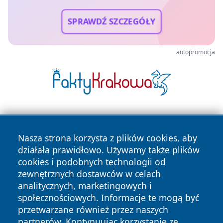
SPRAWDŹ SZCZEGÓŁY
autopromocja
Nasza strona korzysta z plików cookies, aby
działała prawidłowo. Używamy także plików
cookies i podobnych technologii od
zewnętrznych dostawców w celach
Copyright © 2026 wrotatarnowa.pl Wszystkie prawa
analitycznych, marketingowych i
zastrzeżone.
społecznościowych. Informacje te mogą być
przetwarzane również przez naszych
partnerów. Kontynuując korzystanie ze
Polityka
Polityka