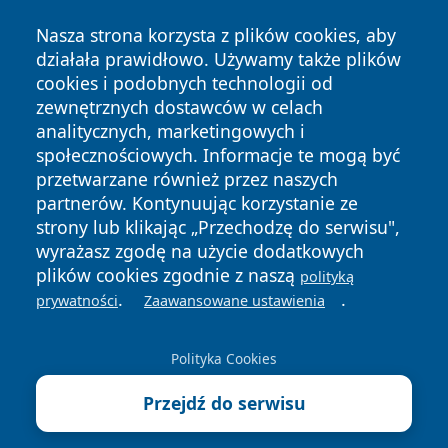
Nasza strona korzysta z plików cookies, aby
działała prawidłowo. Używamy także plików
cookies i podobnych technologii od
zewnętrznych dostawców w celach
analitycznych, marketingowych i
społecznościowych. Informacje te mogą być
przetwarzane również przez naszych
Copyright © 2026 wrotatarnowa.pl Wszystkie prawa
zastrzeżone.
partnerów. Kontynuując korzystanie ze
strony lub klikając „Przechodzę do serwisu",
wyrażasz zgodę na użycie dodatkowych
Polityka
Polityka
plików cookies zgodnie z naszą
polityką
News
Autorzy
Prywatności
Cookies
.
.
prywatności
Zaawansowane ustawienia
Polityka Cookies
Przejdź do serwisu