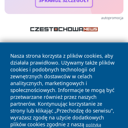
SPRAWDŹ SZCZEGÓŁY
autopromocja
Nasza strona korzysta z plików cookies, aby
działała prawidłowo. Używamy także plików
cookies i podobnych technologii od
zewnętrznych dostawców w celach
Copyright © 2026 wrotatarnowa.pl Wszystkie prawa
analitycznych, marketingowych i
zastrzeżone.
społecznościowych. Informacje te mogą być
przetwarzane również przez naszych
partnerów. Kontynuując korzystanie ze
Polityka
Polityka
News
Autorzy
strony lub klikając „Przechodzę do serwisu",
Prywatności
Cookies
wyrażasz zgodę na użycie dodatkowych
plików cookies zgodnie z naszą
polityką