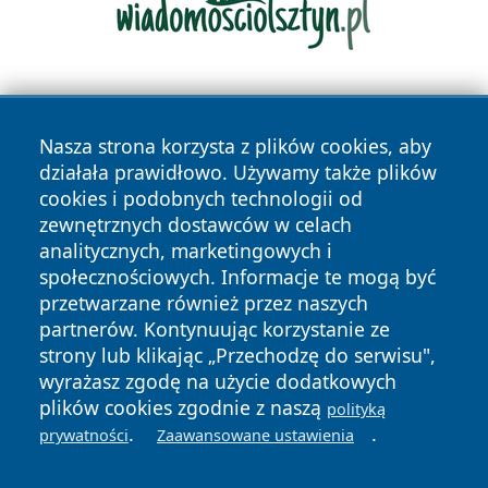
Nasza strona korzysta z plików cookies, aby
działała prawidłowo. Używamy także plików
cookies i podobnych technologii od
zewnętrznych dostawców w celach
Copyright © 2026 wrotatarnowa.pl Wszystkie prawa
analitycznych, marketingowych i
zastrzeżone.
społecznościowych. Informacje te mogą być
przetwarzane również przez naszych
partnerów. Kontynuując korzystanie ze
Polityka
Polityka
News
Autorzy
strony lub klikając „Przechodzę do serwisu",
Prywatności
Cookies
wyrażasz zgodę na użycie dodatkowych
plików cookies zgodnie z naszą
polityką
.
.
prywatności
Zaawansowane ustawienia