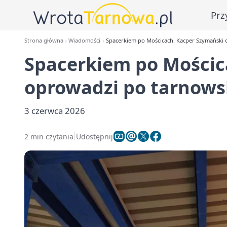
Prz
Strona główna
Wiadomości
Spacerkiem po Mościcach. Kacper Szymański 
Spacerkiem po Mościc
oprowadzi po tarnows
3 czerwca 2026
2 min czytania
Udostępnij