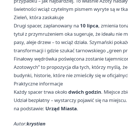
przypadku – jak najbardziej. To właśnie Azoty nadały
świetności wciąż czytelnym pismem wyryte są w tkan
Zieleń, która zaskakuje
Drugi spacer, zaplanowany na
10 lipca
, zmienia ton
tytuł z przymrużeniem oka sugeruje, że ideału nie m
pasy, aleje drzew – to wciąż działa. Szymański pokaż
transformacji i gdzie szukać tarnowskiego „green 
Finałowy wędrówka poświęcona zostanie tajemnicom
Azotowych” to propozycja dla tych, którzy myślą, że
budynki, historie, które nie zmieściły się w oficjaln
Praktyczne informacje
Każdy spacer trwa około
dwóch godzin
. Miejsce zb
Udział bezpłatny – wystarczy pojawić się na miejscu.
na podstawie:
Urząd Miasta
.
Autor:
krystian