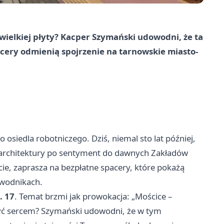
 wielkiej płyty? Kacper Szymański udowodni, że ta
pacery odmienią spojrzenie na tarnowskie miasto-
 osiedla robotniczego. Dziś, niemal sto lat później,
j architektury po sentyment do dawnych Zakładów
e, zaprasza na bezpłatne spacery, które pokażą
zewodnikach.
. 17
. Temat brzmi jak prowokacja: „Mościce –
yć sercem? Szymański udowodni, że w tym