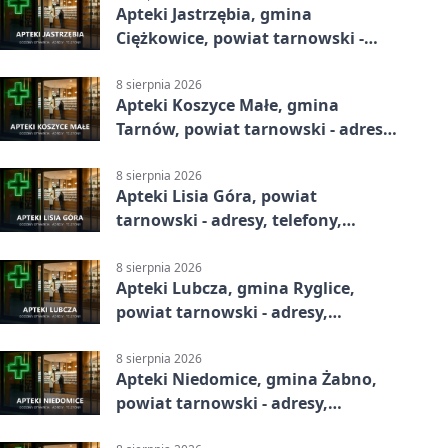
Apteki Jastrzębia, gmina
Ciężkowice, powiat tarnowski -
adresy, telefony, godziny otwarcia
8 sierpnia 2026
Apteki Koszyce Małe, gmina
Tarnów, powiat tarnowski - adresy,
telefony, godziny otwarcia
8 sierpnia 2026
Apteki Lisia Góra, powiat
tarnowski - adresy, telefony,
godziny otwarcia
8 sierpnia 2026
Apteki Lubcza, gmina Ryglice,
powiat tarnowski - adresy,
telefony, godziny otwarcia
8 sierpnia 2026
Apteki Niedomice, gmina Żabno,
powiat tarnowski - adresy,
telefony, godziny otwarcia