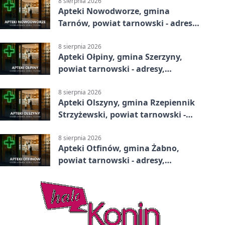
8 sierpnia 2026
Apteki Nowodworze, gmina
Tarnów, powiat tarnowski - adresy,
telefony, godziny otwarcia
8 sierpnia 2026
Apteki Ołpiny, gmina Szerzyny,
powiat tarnowski - adresy,
telefony, godziny otwarcia
8 sierpnia 2026
Apteki Olszyny, gmina Rzepiennik
Strzyżewski, powiat tarnowski -
adresy, telefony, godziny otwarcia
8 sierpnia 2026
Apteki Otfinów, gmina Żabno,
powiat tarnowski - adresy,
telefony, godziny otwarcia