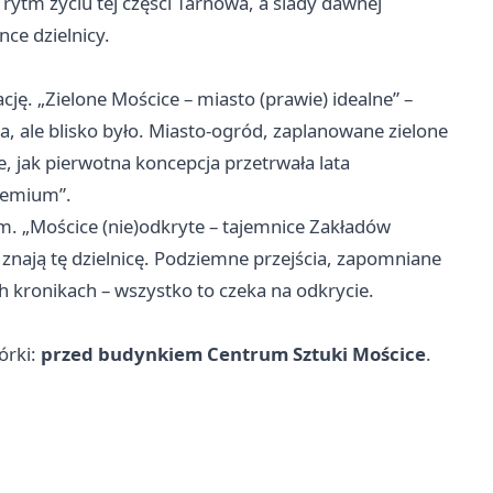
 rytm życiu tej części Tarnowa, a ślady dawnej
ce dzielnicy.
ację. „Zielone Mościce – miasto (prawie) idealne” –
a, ale blisko było. Miasto-ogród, zaplanowane zielone
e, jak pierwotna koncepcja przetrwała lata
premium”.
. „Mościce (nie)odkryte – tajemnice Zakładów
 znają tę dzielnicę. Podziemne przejścia, zapomniane
ych kronikach – wszystko to czeka na odkrycie.
iórki:
przed budynkiem Centrum Sztuki Mościce
.