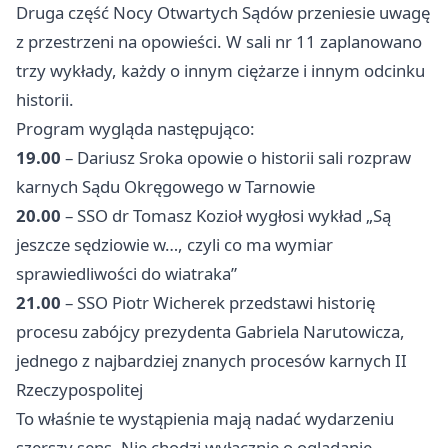
Druga część Nocy Otwartych Sądów przeniesie uwagę
z przestrzeni na opowieści. W sali nr 11 zaplanowano
trzy wykłady, każdy o innym ciężarze i innym odcinku
historii.
Program wygląda następująco:
19.00
– Dariusz Sroka opowie o historii sali rozpraw
karnych Sądu Okręgowego w Tarnowie
20.00
– SSO dr Tomasz Kozioł wygłosi wykład „Są
jeszcze sędziowie w…, czyli co ma wymiar
sprawiedliwości do wiatraka”
21.00
– SSO Piotr Wicherek przedstawi historię
procesu zabójcy prezydenta Gabriela Narutowicza,
jednego z najbardziej znanych procesów karnych II
Rzeczypospolitej
To właśnie te wystąpienia mają nadać wydarzeniu
szerszy sens. Nie chodzi wyłącznie o oglądanie