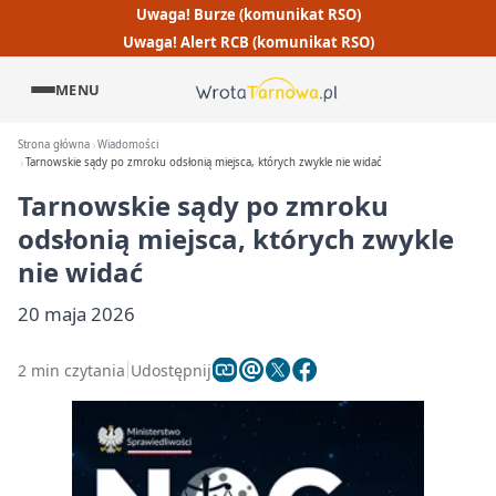
Uwaga! Burze (komunikat RSO)
Uwaga! Alert RCB (komunikat RSO)
MENU
Strona główna
Wiadomości
Tarnowskie sądy po zmroku odsłonią miejsca, których zwykle nie widać
Tarnowskie sądy po zmroku
odsłonią miejsca, których zwykle
nie widać
20 maja 2026
2 min czytania
Udostępnij