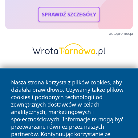
SPRAWDŹ SZCZEGÓŁY
autopromocja
Nasza strona korzysta z plików cookies, aby
działała prawidłowo. Używamy także plików
cookies i podobnych technologii od
zewnętrznych dostawców w celach
Copyright © 2026 wrotatarnowa.pl Wszystkie prawa
analitycznych, marketingowych i
zastrzeżone.
społecznościowych. Informacje te mogą być
przetwarzane również przez naszych
partnerów. Kontynuując korzystanie ze
Polityka
Polityka