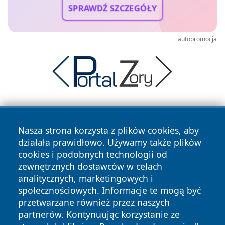
SPRAWDŹ SZCZEGÓŁY
autopromocja
Nasza strona korzysta z plików cookies, aby
działała prawidłowo. Używamy także plików
cookies i podobnych technologii od
zewnętrznych dostawców w celach
Copyright © 2026 wrotatarnowa.pl Wszystkie prawa
analitycznych, marketingowych i
zastrzeżone.
społecznościowych. Informacje te mogą być
przetwarzane również przez naszych
partnerów. Kontynuując korzystanie ze
Polityka
Polityka
News
Autorzy