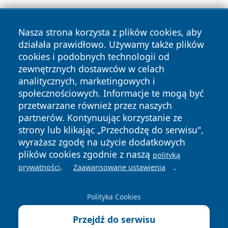
Nasza strona korzysta z plików cookies, aby
działała prawidłowo. Używamy także plików
cookies i podobnych technologii od
zewnętrznych dostawców w celach
Copyright © 2026 wrotatarnowa.pl Wszystkie prawa
analitycznych, marketingowych i
zastrzeżone.
społecznościowych. Informacje te mogą być
przetwarzane również przez naszych
partnerów. Kontynuując korzystanie ze
Polityka
Polityka
News
Autorzy
strony lub klikając „Przechodzę do serwisu",
Prywatności
Cookies
wyrażasz zgodę na użycie dodatkowych
plików cookies zgodnie z naszą
polityką
.
.
prywatności
Zaawansowane ustawienia
Polityka Cookies
Przejdź do serwisu