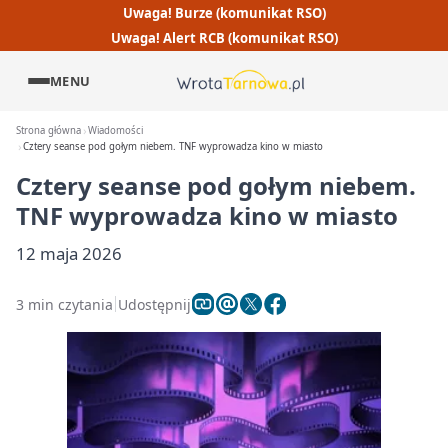
Uwaga! Burze (komunikat RSO)
Uwaga! Alert RCB (komunikat RSO)
MENU
Strona główna
Wiadomości
Cztery seanse pod gołym niebem. TNF wyprowadza kino w miasto
Cztery seanse pod gołym niebem.
TNF wyprowadza kino w miasto
12 maja 2026
3 min czytania
Udostępnij