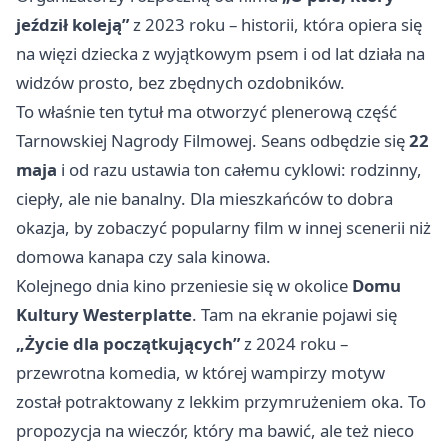
jeździł koleją”
z 2023 roku – historii, która opiera się
na więzi dziecka z wyjątkowym psem i od lat działa na
widzów prosto, bez zbędnych ozdobników.
To właśnie ten tytuł ma otworzyć plenerową część
Tarnowskiej Nagrody Filmowej. Seans odbędzie się
22
maja
i od razu ustawia ton całemu cyklowi: rodzinny,
ciepły, ale nie banalny. Dla mieszkańców to dobra
okazja, by zobaczyć popularny film w innej scenerii niż
domowa kanapa czy sala kinowa.
Kolejnego dnia kino przeniesie się w okolice
Domu
Kultury Westerplatte
. Tam na ekranie pojawi się
„Życie dla początkujących”
z 2024 roku –
przewrotna komedia, w której wampirzy motyw
został potraktowany z lekkim przymrużeniem oka. To
propozycja na wieczór, który ma bawić, ale też nieco