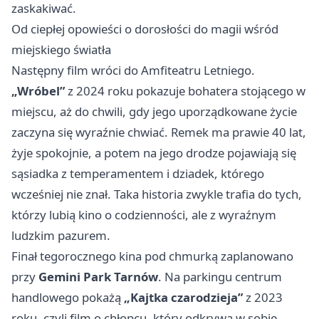
zaskakiwać.
Od ciepłej opowieści o dorosłości do magii wśród
miejskiego światła
Następny film wróci do Amfiteatru Letniego.
„Wróbel”
z 2024 roku pokazuje bohatera stojącego w
miejscu, aż do chwili, gdy jego uporządkowane życie
zaczyna się wyraźnie chwiać. Remek ma prawie 40 lat,
żyje spokojnie, a potem na jego drodze pojawiają się
sąsiadka z temperamentem i dziadek, którego
wcześniej nie znał. Taka historia zwykle trafia do tych,
którzy lubią kino o codzienności, ale z wyraźnym
ludzkim pazurem.
Finał tegorocznego kina pod chmurką zaplanowano
przy
Gemini Park Tarnów
. Na parkingu centrum
handlowego pokażą
„Kajtka czarodzieja”
z 2023
roku, czyli film o chłopcu, który odkrywa w sobie