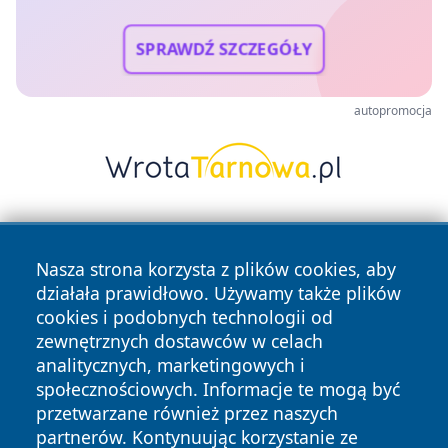
SPRAWDŹ SZCZEGÓŁY
autopromocja
Nasza strona korzysta z plików cookies, aby
działała prawidłowo. Używamy także plików
cookies i podobnych technologii od
zewnętrznych dostawców w celach
Copyright © 2026 wrotatarnowa.pl Wszystkie prawa
analitycznych, marketingowych i
zastrzeżone.
społecznościowych. Informacje te mogą być
przetwarzane również przez naszych
partnerów. Kontynuując korzystanie ze
Polityka
Polityka