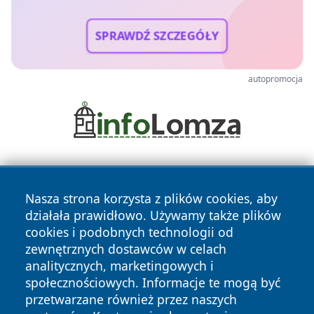
SPRAWDŹ SZCZEGÓŁY
autopromocja
Nasza strona korzysta z plików cookies, aby
działała prawidłowo. Używamy także plików
cookies i podobnych technologii od
zewnętrznych dostawców w celach
Copyright © 2026 wrotatarnowa.pl Wszystkie prawa
analitycznych, marketingowych i
zastrzeżone.
społecznościowych. Informacje te mogą być
przetwarzane również przez naszych