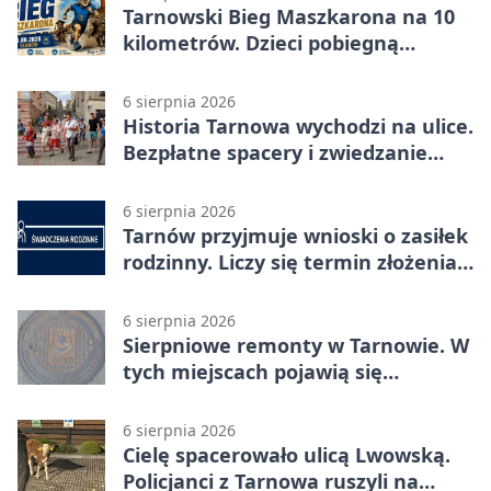
Tarnowski Bieg Maszkarona na 10
kilometrów. Dzieci pobiegną
osobno
6 sierpnia 2026
Historia Tarnowa wychodzi na ulice.
Bezpłatne spacery i zwiedzanie
katedry
6 sierpnia 2026
Tarnów przyjmuje wnioski o zasiłek
rodzinny. Liczy się termin złożenia
dokumentów
6 sierpnia 2026
Sierpniowe remonty w Tarnowie. W
tych miejscach pojawią się
utrudnienia
6 sierpnia 2026
Cielę spacerowało ulicą Lwowską.
Policjanci z Tarnowa ruszyli na