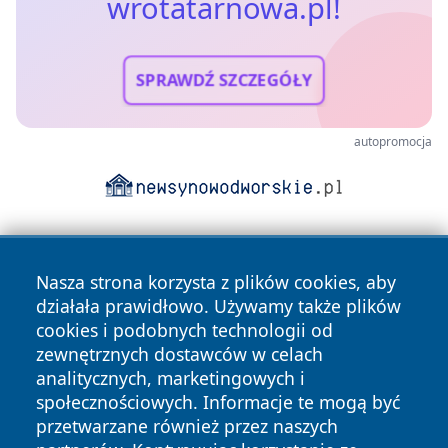
wrotatarnowa.pl!
SPRAWDŹ SZCZEGÓŁY
autopromocja
Nasza strona korzysta z plików cookies, aby
działała prawidłowo. Używamy także plików
cookies i podobnych technologii od
zewnętrznych dostawców w celach
Copyright © 2026 wrotatarnowa.pl Wszystkie prawa
analitycznych, marketingowych i
zastrzeżone.
społecznościowych. Informacje te mogą być
przetwarzane również przez naszych