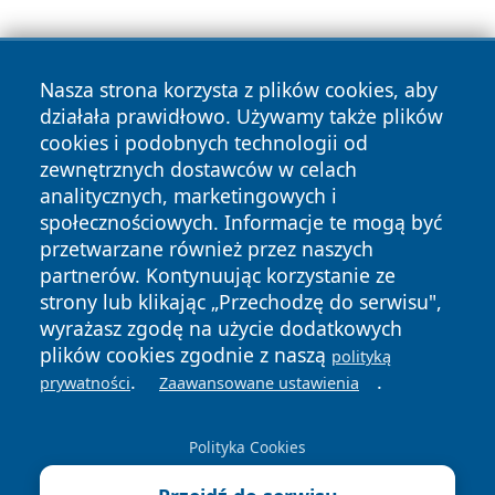
Nasza strona korzysta z plików cookies, aby
działała prawidłowo. Używamy także plików
cookies i podobnych technologii od
zewnętrznych dostawców w celach
Copyright © 2026 wrotatarnowa.pl Wszystkie prawa
analitycznych, marketingowych i
zastrzeżone.
społecznościowych. Informacje te mogą być
przetwarzane również przez naszych
partnerów. Kontynuując korzystanie ze
Polityka
Polityka
News
Autorzy
strony lub klikając „Przechodzę do serwisu",
Prywatności
Cookies
wyrażasz zgodę na użycie dodatkowych
plików cookies zgodnie z naszą
polityką
.
.
prywatności
Zaawansowane ustawienia
Polityka Cookies