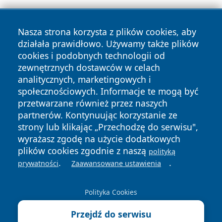
Nasza strona korzysta z plików cookies, aby
działała prawidłowo. Używamy także plików
cookies i podobnych technologii od
zewnętrznych dostawców w celach
Copyright © 2026 wrotatarnowa.pl Wszystkie prawa
analitycznych, marketingowych i
zastrzeżone.
społecznościowych. Informacje te mogą być
przetwarzane również przez naszych
partnerów. Kontynuując korzystanie ze
Polityka
Polityka
News
Autorzy
strony lub klikając „Przechodzę do serwisu",
Prywatności
Cookies
wyrażasz zgodę na użycie dodatkowych
plików cookies zgodnie z naszą
polityką
.
.
prywatności
Zaawansowane ustawienia
Polityka Cookies
Przejdź do serwisu