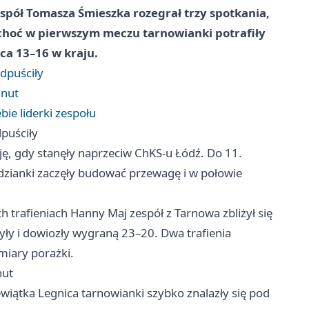
spół Tomasza Śmieszka rozegrał trzy spotkania,
, choć w pierwszym meczu tarnowianki potrafiły
sca 13–16 w kraju.
odpuściły
inut
ie liderki zespołu
dpuściły
cję, gdy stanęły naprzeciw ChKS-u
Łódź
. Do 11.
łodzianki zaczęły budować przewagę i w połowie
 trafieniach Hanny Maj zespół z Tarnowa zbliżył się
yły i dowiozły wygraną 23–20. Dwa trafienia
miary porażki.
nut
iewiątka
Legnica
tarnowianki szybko znalazły się pod