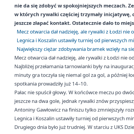
nie da się zdobyć w spokojniejszych meczach. Ze
w których rywalki częściej trzymały inicjatywę
jeszcze złapać kontakt. Ostatecznie dało to miej
Mecz otwarcia dał nadzieję, ale rywalki z Łodzi nie 
Legnica i Koszalin ustawiły turniej od pierwszych m
Największy ciężar zdobywania bramek wzięły na sieb
Mecz otwarcia dał nadzieję, ale rywalki z Łodzi nie o
Najbliżej przełamania tarnowianki były na inaugura
minuty gra toczyła się niemal gol za gol, a później 
spotkania prowadziły już 14–10.
Pałac nie spuścił głowy. W końcówce meczu po dwóch
jeszcze na dwa gole, jednak rywalki znów przyspiesz
Antoniny Gawłowicz na finiszu tylko zmniejszyły roz
Legnica i Koszalin ustawiły turniej od pierwszych mi
Drugiego dnia było już trudniej. W starciu z UKS Dz