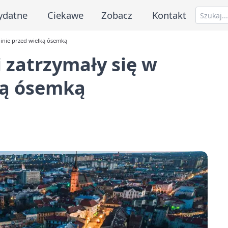
ydatne
Ciekawe
Zobacz
Kontakt
linie przed wielką ósemką
 zatrzymały się w
ką ósemką