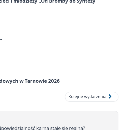
zieci i młodzieży „Od Bromby do Syntezy”
”
rodowych w Tarnowie 2026
Kolejne wydarzenia
odpowiedzialność karna staje się realna?