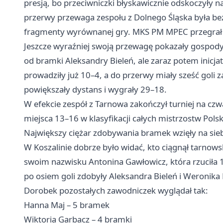
presją, bo przeciwniczki błyskawicznie odskoczyły na
przerwy przewaga zespołu z Dolnego Śląska była bez
fragmenty wyrównanej gry. MKS PM MPEC przegrał
Jeszcze wyraźniej swoją przewagę pokazały gospodyn
od bramki Aleksandry Bieleń, ale zaraz potem inicj
prowadziły już 10–4, a do przerwy miały sześć goli z
powiększały dystans i wygrały 29–18.
W efekcie zespół z Tarnowa zakończył turniej na czwar
miejsca 13–16 w klasyfikacji całych mistrzostw Polsk
Największy ciężar zdobywania bramek wzięły na siebi
W Koszalinie dobrze było widać, kto ciągnął tarnows
swoim nazwisku Antonina Gawłowicz, która rzuciła 
po osiem goli zdobyły Aleksandra Bieleń i Weronik
Dorobek pozostałych zawodniczek wyglądał tak:
Hanna Maj – 5 bramek
Wiktoria Garbacz – 4 bramki