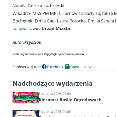
Natalia Górska – 4 bramki
W kadrze MKS PM MPEC Tarnów znalazły się także Ma
Bochenek, Emila Cao, Laura Potocka, Emilia Szpala 
na podstawie:
Urząd Miasta
.
Autor:
krystian
Zaobserwuj nas!
Facebook
Google News
Nadchodzące wydarzenia
8 sierpnia 2026, 00:00
Kiermasz Roślin Ogrodowych
8 sierpnia 2026, 00:00