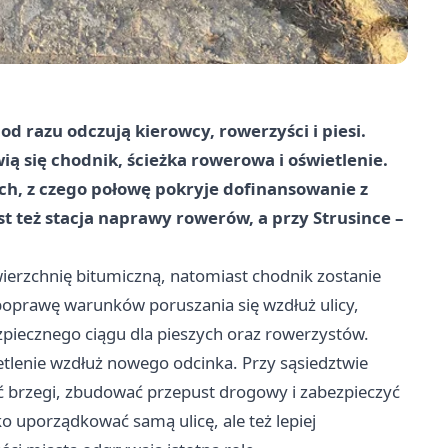
od razu odczują kierowcy, rowerzyści i piesi.
ią się chodnik, ścieżka rowerowa i oświetlenie.
ch, z czego połowę pokryje dofinansowanie z
 też stacja naprawy rowerów, a przy Strusince –
erzchnię bitumiczną, natomiast chodnik zostanie
oprawę warunków poruszania się wzdłuż ulicy,
zpiecznego ciągu dla pieszych oraz rowerzystów.
tlenie wzdłuż nowego odcinka. Przy sąsiedztwie
 brzegi, zbudować przepust drogowy i zabezpieczyć
o uporządkować samą ulicę, ale też lepiej