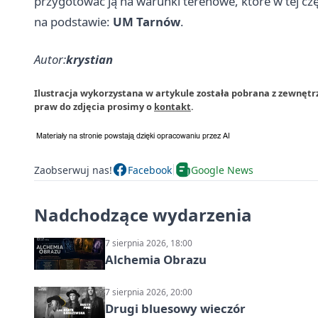
przygotować ją na warunki terenowe, które w tej czę
na podstawie:
UM Tarnów
.
Autor:
krystian
Ilustracja wykorzystana w artykule została pobrana z zewnęt
praw do zdjęcia prosimy o
kontakt
.
Zaobserwuj nas!
Facebook
Google News
Nadchodzące wydarzenia
7 sierpnia 2026, 18:00
Alchemia Obrazu
7 sierpnia 2026, 20:00
Drugi bluesowy wieczór