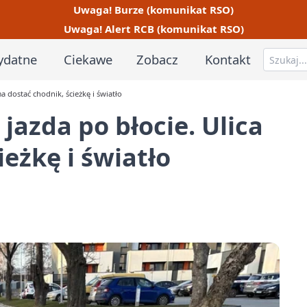
Uwaga! Burze (komunikat RSO)
Uwaga! Alert RCB (komunikat RSO)
ydatne
Ciekawe
Zobacz
Kontakt
a dostać chodnik, ścieżkę i światło
 jazda po błocie. Ulica
eżkę i światło