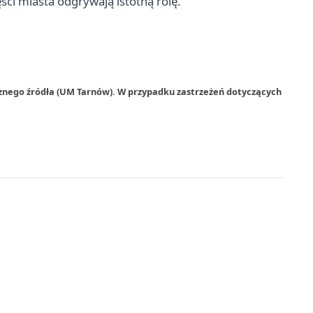
ści miasta odgrywają istotną rolę.
rznego źródła (UM Tarnów). W przypadku zastrzeżeń dotyczących