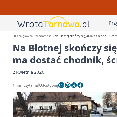
Prz
Strona główna
Wiadomości
Na Błotnej skończy się jazda po błocie. Ulica m
Na Błotnej skończy się
ma dostać chodnik, ści
2 kwietnia 2026
1 min czytania
Udostępnij