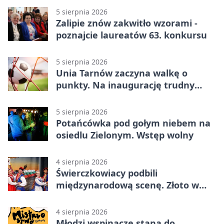
5 sierpnia 2026
Zalipie znów zakwitło wzorami -
poznajcie laureatów 63. konkursu
5 sierpnia 2026
Unia Tarnów zaczyna walkę o
punkty. Na inaugurację trudny
wyjazd do Muszyny
5 sierpnia 2026
Potańcówka pod gołym niebem na
osiedlu Zielonym. Wstęp wolny
4 sierpnia 2026
Świerczkowiacy podbili
międzynarodową scenę. Złoto w
Warnie
4 sierpnia 2026
Młodzi wspinacze staną do