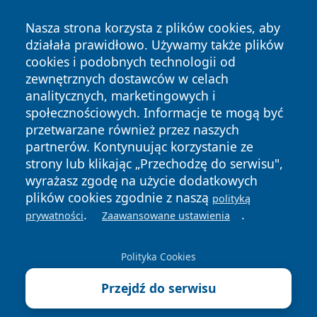
Nasza strona korzysta z plików cookies, aby
działała prawidłowo. Używamy także plików
cookies i podobnych technologii od
zewnętrznych dostawców w celach
analitycznych, marketingowych i
Copyright © 2026 wrotatarnowa.pl Wszystkie prawa
społecznościowych. Informacje te mogą być
zastrzeżone.
przetwarzane również przez naszych
partnerów. Kontynuując korzystanie ze
strony lub klikając „Przechodzę do serwisu",
Polityka
Polityka
News
Autorzy
wyrażasz zgodę na użycie dodatkowych
Prywatności
Cookies
plików cookies zgodnie z naszą
polityką
.
.
prywatności
Zaawansowane ustawienia
Polityka Cookies
Przejdź do serwisu