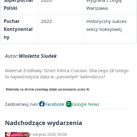
Superpuchar
2020
Wygrana z Legią
Polski
Warszawa
Puchar
2022
Historyczny sukces
Kontynental
sekcji hokejowej
ny
Autor:
Wioletta Siudek
Materiał źródłowy:
Dzień Kibica Cracovii. Dlaczego 28 lutego
to najważniejsza data w „pasiastym” kalendarzu?
Zaobserwuj nas!
Facebook
Google News
Nadchodzące wydarzenia
8 sierpnia 2026, 00:00