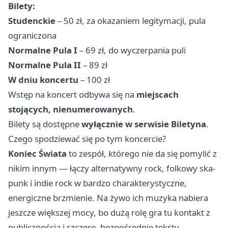
Bilety:
Studenckie
– 50 zł, za okazaniem legitymacji, pula
ograniczona
Normalne Pula I
– 69 zł, do wyczerpania puli
Normalne Pula II
– 89 zł
W dniu koncertu
– 100 zł
Wstęp na koncert odbywa się na
miejscach
stojących, nienumerowanych
.
Bilety są dostępne
wyłącznie w serwisie Biletyna
.
Czego spodziewać się po tym koncercie?
Koniec Świata
to zespół, którego nie da się pomylić z
nikim innym — łączy alternatywny rock, folkowy ska-
punk i indie rock w bardzo charakterystyczne,
energiczne brzmienie. Na żywo ich muzyka nabiera
jeszcze większej mocy, bo dużą rolę gra tu kontakt z
publicznością i szczere, bezpośrednie teksty.