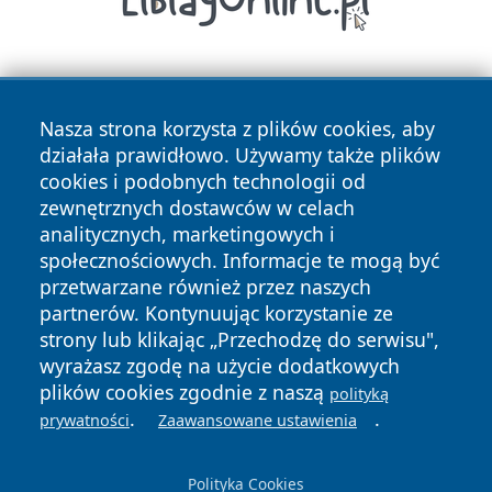
Nasza strona korzysta z plików cookies, aby
działała prawidłowo. Używamy także plików
cookies i podobnych technologii od
zewnętrznych dostawców w celach
Copyright © 2026 wrotatarnowa.pl Wszystkie prawa
analitycznych, marketingowych i
zastrzeżone.
społecznościowych. Informacje te mogą być
przetwarzane również przez naszych
partnerów. Kontynuując korzystanie ze
Polityka
Polityka
News
Autorzy
strony lub klikając „Przechodzę do serwisu",
Prywatności
Cookies
wyrażasz zgodę na użycie dodatkowych
plików cookies zgodnie z naszą
polityką
.
.
prywatności
Zaawansowane ustawienia
Polityka Cookies