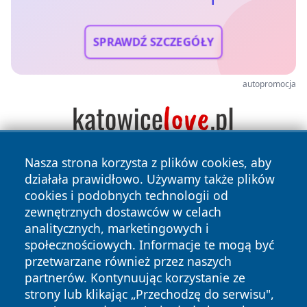
SPRAWDŹ SZCZEGÓŁY
autopromocja
Nasza strona korzysta z plików cookies, aby
działała prawidłowo. Używamy także plików
cookies i podobnych technologii od
zewnętrznych dostawców w celach
analitycznych, marketingowych i
społecznościowych. Informacje te mogą być
Copyright © 2026 wrotatarnowa.pl Wszystkie prawa
przetwarzane również przez naszych
zastrzeżone.
partnerów. Kontynuując korzystanie ze
strony lub klikając „Przechodzę do serwisu",