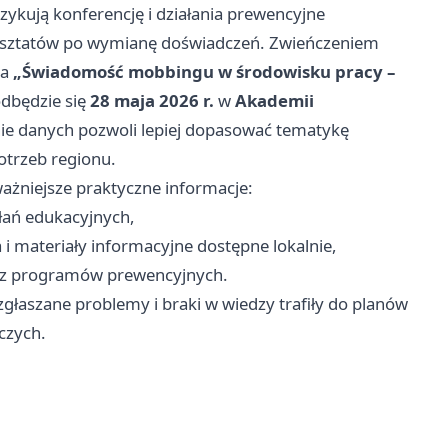
ykują konferencję i działania prewencyjne
warsztatów po wymianę doświadczeń. Zwieńczeniem
na
„Świadomość mobbingu w środowisku pracy –
odbędzie się
28 maja 2026 r.
w
Akademii
nie danych pozwoli lepiej dopasować tematykę
otrzeb regionu.
ażniejsze praktyczne informacje:
łań edukacyjnych,
i materiały informacyjne dostępne lokalnie,
raz programów prewencyjnych.
zgłaszane problemy i braki w wiedzy trafiły do planów
czych.