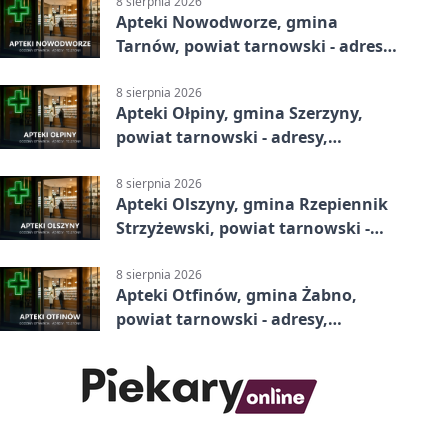
8 sierpnia 2026
Apteki Nowodworze, gmina
Tarnów, powiat tarnowski - adresy,
telefony, godziny otwarcia
8 sierpnia 2026
Apteki Ołpiny, gmina Szerzyny,
powiat tarnowski - adresy,
telefony, godziny otwarcia
8 sierpnia 2026
Apteki Olszyny, gmina Rzepiennik
Strzyżewski, powiat tarnowski -
adresy, telefony, godziny otwarcia
8 sierpnia 2026
Apteki Otfinów, gmina Żabno,
powiat tarnowski - adresy,
telefony, godziny otwarcia