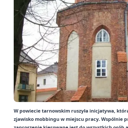
W powiecie tarnowskim ruszyła inicjatywa, która
zjawisko mobbingu w miejscu pracy. Wspólnie pra
zaproszenie kierowane jest do wszystkich osó