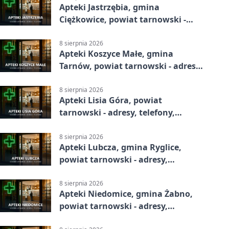
Apteki Jastrzębia, gmina
Ciężkowice, powiat tarnowski -
adresy, telefony, godziny otwarcia
8 sierpnia 2026
Apteki Koszyce Małe, gmina
Tarnów, powiat tarnowski - adresy,
telefony, godziny otwarcia
8 sierpnia 2026
Apteki Lisia Góra, powiat
tarnowski - adresy, telefony,
godziny otwarcia
8 sierpnia 2026
Apteki Lubcza, gmina Ryglice,
powiat tarnowski - adresy,
telefony, godziny otwarcia
8 sierpnia 2026
Apteki Niedomice, gmina Żabno,
powiat tarnowski - adresy,
telefony, godziny otwarcia