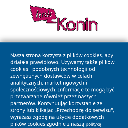
Nasza strona korzysta z plików cookies, aby
działała prawidłowo. Używamy także plików
cookies i podobnych technologii od
zewnętrznych dostawców w celach
Copyright © 2026 wrotatarnowa.pl Wszystkie prawa
analitycznych, marketingowych i
zastrzeżone.
społecznościowych. Informacje te mogą być
przetwarzane również przez naszych
partnerów. Kontynuując korzystanie ze
Polityka
Polityka
News
Autorzy
strony lub klikając „Przechodzę do serwisu",
Prywatności
Cookies
wyrażasz zgodę na użycie dodatkowych
plików cookies zgodnie z naszą
polityką