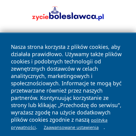
Nasza strona korzysta z plików cookies, aby
działała prawidłowo. Używamy także plików
cookies i podobnych technologii od
zewnętrznych dostawców w celach
Copyright © 2026 wrotatarnowa.pl Wszystkie prawa
analitycznych, marketingowych i
zastrzeżone.
społecznościowych. Informacje te mogą być
przetwarzane również przez naszych
partnerów. Kontynuując korzystanie ze
Polityka
Polityka
News
Autorzy
strony lub klikając „Przechodzę do serwisu",
Prywatności
Cookies
wyrażasz zgodę na użycie dodatkowych
plików cookies zgodnie z naszą
polityką
.
.
prywatności
Zaawansowane ustawienia