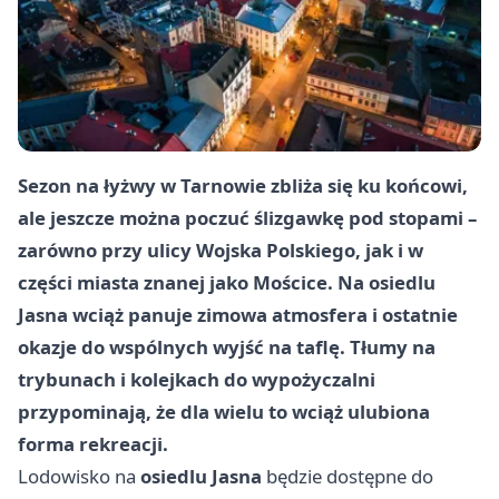
Sezon na łyżwy w Tarnowie zbliża się ku końcowi,
ale jeszcze można poczuć ślizgawkę pod stopami –
zarówno przy
ulicy Wojska Polskiego
, jak i w
części miasta znanej jako
Mościce
. Na osiedlu
Jasna wciąż panuje zimowa atmosfera i ostatnie
okazje do wspólnych wyjść na taflę. Tłumy na
trybunach i kolejkach do wypożyczalni
przypominają, że dla wielu to wciąż ulubiona
forma rekreacji.
Lodowisko na
osiedlu Jasna
będzie dostępne do