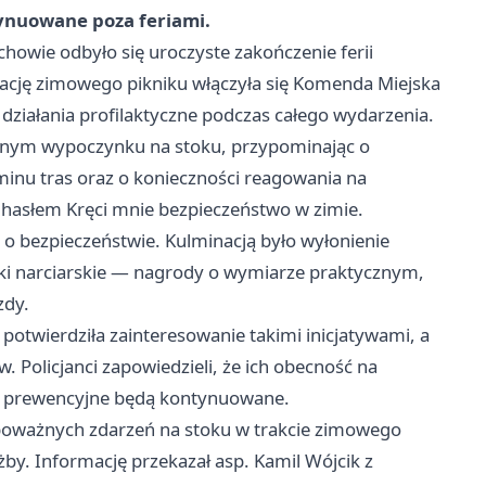
ynuowane poza feriami.
chowie odbyło się uroczyste zakończenie ferii
cję zimowego pikniku włączyła się Komenda Miejska
i działania profilaktyczne podczas całego wydarzenia.
cznym wypoczynku na stoku, przypominając o
inu tras oraz o konieczności reagowania na
 hasłem Kręci mnie bezpieczeństwo w zimie.
 o bezpieczeństwie. Kulminacją było wyłonienie
ski narciarskie — nagrody o wymiarze praktycznym,
zdy.
otwierdziła zainteresowanie takimi inicjatywami, a
. Policjanci zapowiedzieli, że ich obecność na
ania prewencyjne będą kontynuowane.
 poważnych zdarzeń na stoku w trakcie zimowego
y. Informację przekazał asp. Kamil Wójcik z