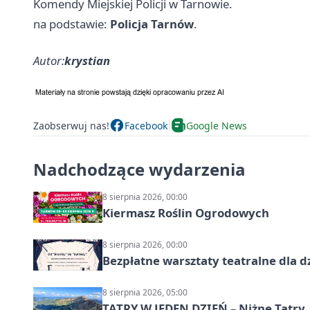
Komendy Miejskiej Policji w Tarnowie.
na podstawie:
Policja Tarnów
.
Autor:
krystian
Zaobserwuj nas!
Facebook
Google News
Nadchodzące wydarzenia
8 sierpnia 2026, 00:00
Kiermasz Roślin Ogrodowych
8 sierpnia 2026, 00:00
Bezpłatne warsztaty teatralne dla d
8 sierpnia 2026, 05:00
TATRY W JEDEN DZIEŃ – Niżne Tatry