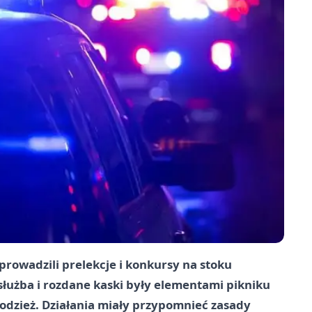
prowadzili prelekcje i konkursy na stoku
służba i rozdane kaski były elementami pikniku
łodzież. Działania miały przypomnieć zasady