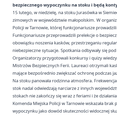
bezpiecznego wypoczynku na stoku i będą kont
15 lutego, w niedzielę, na stoku Jurasówka w Siemie
zimowych w województwie małopolskim. W organiza
Policji w Tarnowie, której funkcjonariusze prowadzil
Funkcjonariusze przeprowadzili prelekcje o bezpie
obowiązku noszenia kasków, przestrzeganiu regulam
niebezpieczne sytuacje. Spotkania odbywały się pod
Organizatorzy przygotowali konkursy i quizy wiedzy
Mistrzów Bezpiecznych Ferii. Laureaci otrzymali ka
mające bezpośrednio zwiększać ochronę podczas ja
Na stoku panowała rodzinna atmosfera. Frekwencja p
stok nadal odwiedzają narciarze z innych województw
stokach nie zakończy się wraz z feriami i że dział
Komenda Miejska Policji w Tarnowie wskazała brak
wypoczynku jako dowód skuteczności widocznej służb