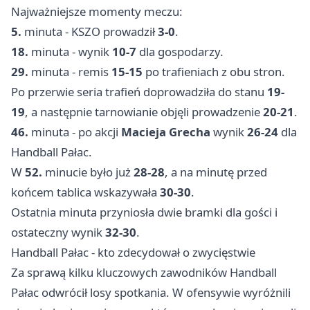
Najważniejsze momenty meczu:
5.
minuta - KSZO prowadził
3-0
.
18.
minuta - wynik
10-7
dla gospodarzy.
29.
minuta - remis
15-15
po trafieniach z obu stron.
Po przerwie seria trafień doprowadziła do stanu
19-
19
, a następnie tarnowianie objęli prowadzenie
20-21
.
46.
minuta - po akcji
Macieja Grecha
wynik
26-24
dla
Handball Pałac.
W
52.
minucie było już
28-28
, a na minutę przed
końcem tablica wskazywała
30-30
.
Ostatnia minuta przyniosła dwie bramki dla gości i
ostateczny wynik
32-30
.
Handball Pałac - kto zdecydował o zwycięstwie
Za sprawą kilku kluczowych zawodników Handball
Pałac odwrócił losy spotkania. W ofensywie wyróżnili