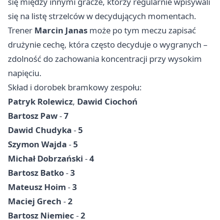
się między innymi gracze, którzy regularnie wpisywali
się na listę strzelców w decydujących momentach.
Trener
Marcin Janas
może po tym meczu zapisać
drużynie cechę, która często decyduje o wygranych –
zdolność do zachowania koncentracji przy wysokim
napięciu.
Skład i dorobek bramkowy zespołu:
Patryk Rolewicz
,
Dawid Ciochoń
Bartosz Paw
-
7
Dawid Chudyka
-
5
Szymon Wajda
-
5
Michał Dobrzański
-
4
Bartosz Batko
-
3
Mateusz Hoim
-
3
Maciej Grech
-
2
Bartosz Niemiec
-
2