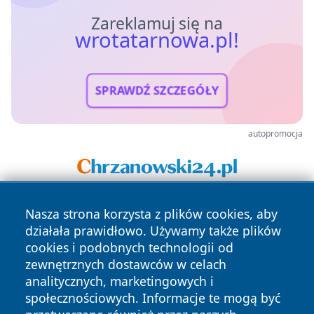
Zareklamuj się na
wrotatarnowa.pl!
SPRAWDŹ SZCZEGÓŁY
autopromocja
Nasza strona korzysta z plików cookies, aby
działała prawidłowo. Używamy także plików
cookies i podobnych technologii od
zewnętrznych dostawców w celach
analitycznych, marketingowych i
Copyright © 2026 wrotatarnowa.pl Wszystkie prawa
społecznościowych. Informacje te mogą być
zastrzeżone.