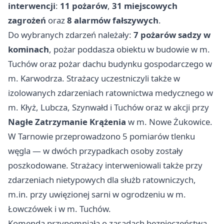
interwencji
:
11 pożarów
,
31 miejscowych
zagrożeń
oraz
8 alarmów fałszywych
.
Do wybranych zdarzeń należały:
7 pożarów sadzy w
kominach
, pożar poddasza obiektu w budowie w m.
Tuchów oraz pożar dachu budynku gospodarczego w
m. Karwodrza. Strażacy uczestniczyli także w
izolowanych zdarzeniach ratownictwa medycznego w
m. Kłyż, Lubcza, Szynwałd i Tuchów oraz w akcji przy
Nagłe Zatrzymanie Krążenia
w m. Nowe Żukowice.
W Tarnowie przeprowadzono 5 pomiarów tlenku
węgla — w dwóch przypadkach osoby zostały
poszkodowane. Strażacy interweniowali także przy
zdarzeniach nietypowych dla służb ratowniczych,
m.in. przy uwięzionej sarni w ogrodzeniu w m.
Łowczówek i w m. Tuchów.
Komenda przypomniała o zasadach bezpieczeństwa