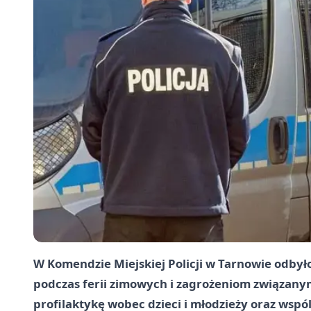
W Komendzie Miejskiej Policji w Tarnowie odbył
podczas ferii zimowych i zagrożeniom związanym
profilaktykę wobec dzieci i młodzieży oraz wspóln