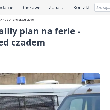
ydatne
Ciekawe
Zobacz
Kontakt
cisk na ochronę przed czadem
iły plan na ferie -
zed czadem