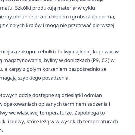
atu. Szkółki produkują materiał w cyklu
nizmy obronne przed chłodem (grubsza epiderma,
z ciepłych krajów i mogą nie przetrwać pierwszej
ejsca zakupu: cebulki i bulwy najlepiej kupować w
ą magazynowania, byliny w doniczkach (P9, C2) w
u, a karpy z gołym korzeniem bezpośrednio ze
ymagają szybkiego posadzenia.
netowych gdzie dostępne są dziesiątki odmian
ch w opakowaniach opisanych terminem sadzenia i
ulwy we właściwej temperaturze. Zapobiega to
ki i bulwy, które leżą w w wysokich temperaturach
m.