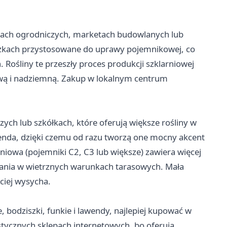
trach ogrodniczych, marketach budowlanych lub
iczkach przystosowane do uprawy pojemnikowej, co
 Rośliny te przeszły proces produkcji szklarniowej
ową i nadziemną. Zakup w lokalnym centrum
ych lub szkółkach, które oferują większe rośliny w
awenda, dzięki czemu od razu tworzą one mocny akcent
iowa (pojemniki C2, C3 lub większe) zawiera więcej
ania w wietrznych warunkach tarasowych. Mała
bciej wysycha.
e, bodziszki, funkie i lawendy, najlepiej kupować w
istycznych sklepach internetowych, bo oferują