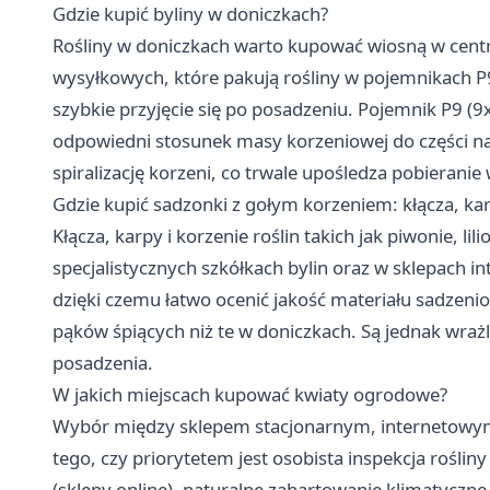
Gdzie kupić byliny w doniczkach?
Rośliny w doniczkach warto kupować wiosną w cent
wysyłkowych, które pakują rośliny w pojemnikach P9
szybkie przyjęcie się po posadzeniu. Pojemnik P9 (9
odpowiedni stosunek masy korzeniowej do części nad
spiralizację korzeni, co trwale upośledza pobieranie
Gdzie kupić sadzonki z gołym korzeniem: kłącza, ka
Kłącza, karpy i korzenie roślin takich jak piwonie, li
specjalistycznych szkółkach bylin oraz w sklepach in
dzięki czemu łatwo ocenić jakość materiału sadzeni
pąków śpiących niż te w doniczkach. Są jednak wra
posadzenia.
W jakich miejscach kupować kwiaty ogrodowe?
Wybór między sklepem stacjonarnym, internetowym,
tego, czy priorytetem jest osobista inspekcja roślin
(sklepy online), naturalne zahartowanie klimatyczne