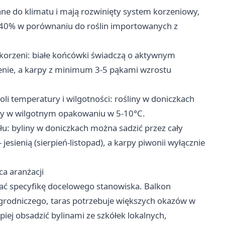
ane do klimatu i mają rozwinięty system korzeniowy,
o 40% w porównaniu do roślin importowanych z
 korzeni: białe końcówki świadczą o aktywnym
enie, a karpy z minimum 3-5 pąkami wzrostu
 temperatury i wilgotności: rośliny w doniczkach
py w wilgotnym opakowaniu w 5-10°C.
u: byliny w doniczkach można sadzić przez cały
jesienią (sierpień-listopad), a karpy piwonii wyłącznie
ca aranżacji
ć specyfikę docelowego stanowiska. Balkon
rodniczego, taras potrzebuje większych okazów w
iej obsadzić bylinami ze szkółek lokalnych,