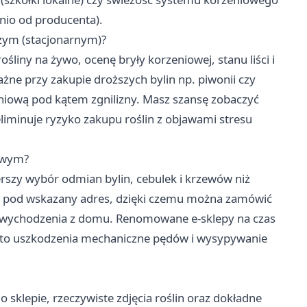
nio od producenta).
zym (stacjonarnym)?
śliny na żywo, ocenę bryły korzeniowej, stanu liści i
żne przy zakupie droższych bylin np. piwonii czy
niową pod kątem zgnilizny. Masz szansę zobaczyć
 eliminuje ryzyko zakupu roślin z objawami stresu
towym?
erszy wybór odmian bylin, cebulek i krzewów niż
ę pod wskazany adres, dzięki czemu można zamówić
ez wychodzenia z domu. Renomowane e-sklepy na czas
za to uszkodzenia mechaniczne pędów i wysypywanie
 sklepie, rzeczywiste zdjęcia roślin oraz dokładne