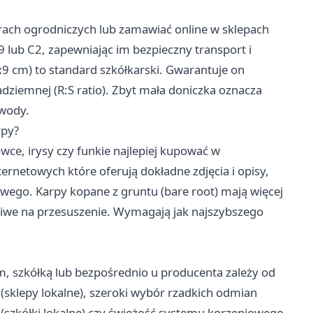
rach ogrodniczych lub zamawiać online w sklepach
 lub C2, zapewniając im bezpieczny transport i
x9 cm) to standard szkółkarski. Gwarantuje on
ziemnej (R:S ratio). Zbyt mała doniczka oznacza
 wody.
rpy?
liowce, irysy czy funkie najlepiej kupować w
ternetowych które oferują dokładne zdjęcia i opisy,
owego. Karpy kopane z gruntu (bare root) mają więcej
żliwe na przesuszenie. Wymagają jak najszybszego
 szkółką lub bezpośrednio u producenta zależy od
y (sklepy lokalne), szeroki wybór rzadkich odmian
 (szkółki lokalne) czy świeżość systemu korzeniowego