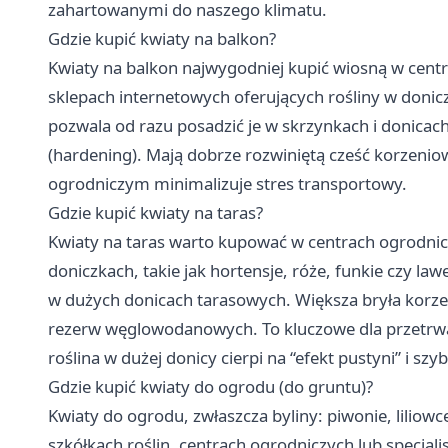
zahartowanymi do naszego klimatu.
Gdzie kupić kwiaty na balkon?
Kwiaty na balkon najwygodniej kupić wiosną w cen
sklepach internetowych oferujących rośliny w don
pozwala od razu posadzić je w skrzynkach i donicach.
(hardening). Mają dobrze rozwiniętą cześć korzeni
ogrodniczym minimalizuje stres transportowy.
Gdzie kupić kwiaty na taras?
Kwiaty na taras warto kupować w centrach ogrodnicz
doniczkach, takie jak hortensje, róże, funkie czy l
w dużych donicach tarasowych. Większa bryła korzen
rezerw węglowodanowych. To kluczowe dla przetrw
roślina w dużej donicy cierpi na “efekt pustyni” i szy
Gdzie kupić kwiaty do ogrodu (do gruntu)?
Kwiaty do ogrodu, zwłaszcza byliny: piwonie, liliowc
szkółkach roślin, centrach ogrodniczych lub specjal