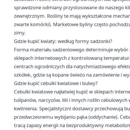
sprawdzone odmiany przystosowane do naszego klim
zewnętrznym. Rośliny te mają wykształcone mecha
zwarte komórki). Marketowe byliny często pochodzą 
zimy.
Gdzie kupić kwiaty: według formy sadzonki?
Forma materiału sadzeniowego determinuje wybór mi
sklepach internetowych z kontrolowaną temperatur
centrach ogrodniczych dla natychmiastowego efekt
szkółek, gdzie są kopane świeżo na zamówienie i w
Gdzie kupić cebulki kwiatowe i bulwy?
Cebulki kwiatowe najłatwiej kupić w sklepach inter
tulipanów, narcyzów, lilii i innych roślin cebulowy
kwitnienia. Specjalistyczni dostawcy przechowują b
przedwczesnemu wybijaniu pąka (oddychanie). Cebul
tracą zapasy energii na bezproduktywny metaboliz