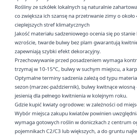
Rośliny ze szkółek lokalnych są naturalnie zahartow
co zwiększa ich szansę na przetrwanie zimy o okoł
cieplejszych stref klimatycznych
Jakość materiału sadzeniowego ocenia się po stanie
wzroście, twarde bulwy bez plam gwarantują kwitni
zapewniają szybki efekt dekoracyjny.
Przechowywanie przed posadzeniem wymaga kontroli
trzymaj w 10-15°C, bulwy w suchym miejscu, a kar
Optymalne terminy sadzenia zależą od typu materiał
sezon (marzec-październik), bulwy kwitnące wiosną - 
jesienią dla pełnego kwitnienia w kolejnym roku.
Gdzie kupić kwiaty ogrodowe: w zależności od miejs
Wybór miejsca zakupu kwiatów powinien uwzględnia
wymaga gotowych roślin w doniczkach z centrum og
pojemnikach C2/C3 lub większych, a do gruntu najlep