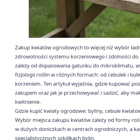
Zakup kwiatów ogrodowych to więcej niż wybór ładnych
zdrowotności systemu korzeniowego i zdolności do
zależy od dopasowania gatunku do mikroklimatu, w
fizjologii roślin w różnych formach: od cebulek i bu
korzeniem. Ten artykuł wyjaśnia, gdzie kupować posz
zakupem oraz jak je przechowywać i sadzić, aby mak
kwitnienie.
Gdzie kupić kwiaty ogrodowe: byliny, cebule kwiatowe
Wybór miejsca zakupu kwiatów zależy od formy roślin
w dużych doniczkach w centrach ogrodniczych, a karp
specjalistycznych szkółkach bylin.