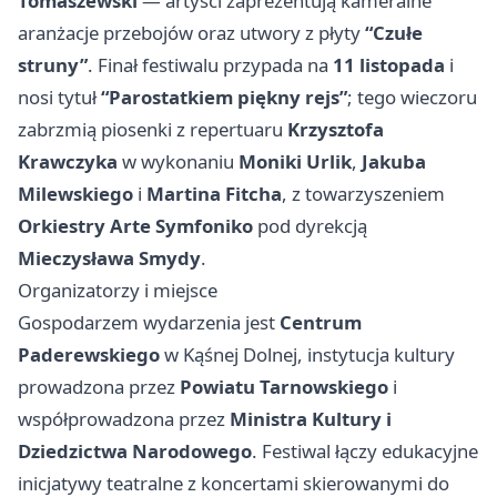
Tomaszewski
— artyści zaprezentują kameralne
aranżacje przebojów oraz utwory z płyty
“Czułe
struny”
. Finał festiwalu przypada na
11 listopada
i
nosi tytuł
“Parostatkiem piękny rejs”
; tego wieczoru
zabrzmią piosenki z repertuaru
Krzysztofa
Krawczyka
w wykonaniu
Moniki Urlik
,
Jakuba
Milewskiego
i
Martina Fitcha
, z towarzyszeniem
Orkiestry Arte Symfoniko
pod dyrekcją
Mieczysława Smydy
.
Organizatorzy i miejsce
Gospodarzem wydarzenia jest
Centrum
Paderewskiego
w Kąśnej Dolnej, instytucja kultury
prowadzona przez
Powiatu Tarnowskiego
i
współprowadzona przez
Ministra Kultury i
Dziedzictwa Narodowego
. Festiwal łączy edukacyjne
inicjatywy teatralne z koncertami skierowanymi do