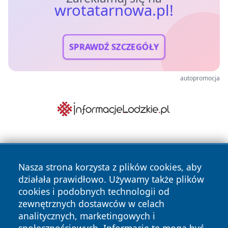
wrotatarnowa.pl!
SPRAWDŹ SZCZEGÓŁY
autopromocja
Nasza strona korzysta z plików cookies, aby
działała prawidłowo. Używamy także plików
cookies i podobnych technologii od
zewnętrznych dostawców w celach
Copyright © 2026 wrotatarnowa.pl Wszystkie prawa
analitycznych, marketingowych i
zastrzeżone.