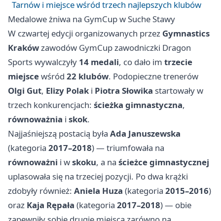
Tarnów i miejsce wśród trzech najlepszych klubów
Medalowe żniwa na GymCup w Suche Stawy
W czwartej edycji organizowanych przez
Gymnastics
Kraków
zawodów GymCup zawodniczki Dragon
Sports wywalczyły
14 medali
, co dało im
trzecie
miejsce
wśród
22 klubów
. Podopieczne trenerów
Olgi Gut
,
Elizy Polak
i
Piotra Słowika
startowały w
trzech konkurencjach:
ścieżka gimnastyczna
,
równoważnia
i
skok
.
Najjaśniejszą postacią była
Ada Januszewska
(kategoria
2017–2018
) — triumfowała na
równoważni
i w
skoku
, a na
ścieżce gimnastycznej
uplasowała się na trzeciej pozycji. Po dwa krążki
zdobyły również:
Aniela Huza
(kategoria
2015–2016
)
oraz
Kaja Rępała
(kategoria
2017–2018
) — obie
zapewniły sobie drugie miejsca zarówno na