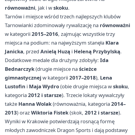
równoważni
, jak i w
skoku
.
Tarnów i miejsce wśród trzech najlepszych klubów
Tarnowianki zdominowały rywalizację na
równoważni
w kategorii
2015–2016
, zajmując wszystkie trzy
miejsca na podium: na najwyższym stanęła
Klara
Janicka
, przed
Anielą Huzą
i
Heleną Przybylską
.
Dodatkowe medale dla drużyny zdobyły:
Ida
Bednarczyk
(drugie miejsce na
ścieżce
gimnastycznej
w kategorii
2017–2018
),
Lena
Lustofin
i
Maja Wydro
(obie drugie miejsca w
skoku
,
kategoria
2012 i starsze
). Trzecie lokaty wywalczyły
także
Hanna Wolak
(równoważnia, kategoria
2014–
2013
) oraz
Wiktoria Fistek
(skok,
2012 i starsze
).
Wyniki w Krakowie potwierdzają rosnącą formę
młodych zawodniczek Dragon Sports i dają podstawy