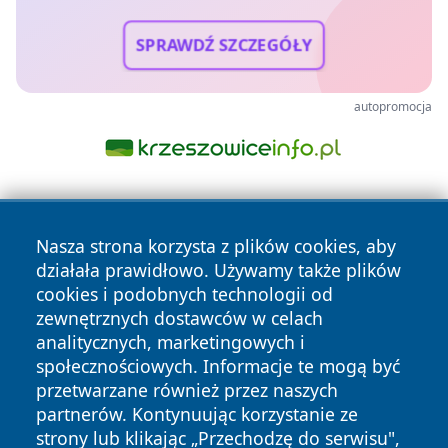
SPRAWDŹ SZCZEGÓŁY
autopromocja
Nasza strona korzysta z plików cookies, aby
działała prawidłowo. Używamy także plików
cookies i podobnych technologii od
zewnętrznych dostawców w celach
Copyright © 2026 wrotatarnowa.pl Wszystkie prawa
analitycznych, marketingowych i
zastrzeżone.
społecznościowych. Informacje te mogą być
przetwarzane również przez naszych
partnerów. Kontynuując korzystanie ze
Polityka
Polityka
News
Autorzy
strony lub klikając „Przechodzę do serwisu",
Prywatności
Cookies