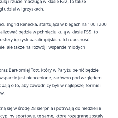
lą i rzucie maczugą w klasie F32, to także
i udział w igrzyskach.
ci. Ingrid Renecka, startująca w biegach na 100 i 200
lizować będzie w pchnięciu kulą w klasie F55, to
osfery igrzysk paralimpijskich. Ich obecność
ie, ale także na rozwój i wsparcie młodych
az Bartłomiej Tott, który w Paryżu pełnić będzie
h wsparcie jest nieocenione, zarówno pod względem
bają o to, aby zawodnicy byli w najlepszej formie i
ów.
ną się w środę 28 sierpnia i potrwają do niedzieli 8
cypliny sportowe, te same, które rozegrane zostały