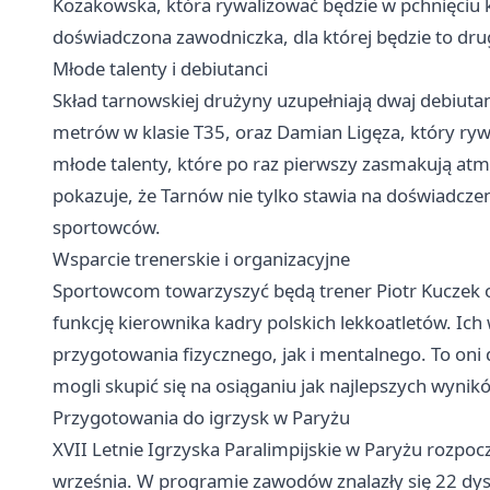
Kozakowska, która rywalizować będzie w pchnięciu ku
doświadczona zawodniczka, dla której będzie to drug
Młode talenty i debiutanci
Skład tarnowskiej drużyny uzupełniają dwaj debiutan
metrów w klasie T35, oraz Damian Ligęza, który rywa
młode talenty, które po raz pierwszy zasmakują atm
pokazuje, że
Tarnów
nie tylko stawia na doświadczen
sportowców.
Wsparcie trenerskie i organizacyjne
Sportowcom towarzyszyć będą trener Piotr Kuczek or
funkcję kierownika kadry polskich lekkoatletów. Ic
przygotowania fizycznego, jak i mentalnego. To oni d
mogli skupić się na osiąganiu jak najlepszych wynik
Przygotowania do igrzysk w Paryżu
XVII Letnie Igrzyska Paralimpijskie w Paryżu rozpocz
września. W programie zawodów znalazły się 22 dys