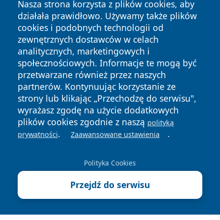
Nasza strona korzysta z plików cookies, aby
działała prawidłowo. Używamy także plików
cookies i podobnych technologii od
zewnętrznych dostawców w celach
analitycznych, marketingowych i
Copyright © 2026 wrotatarnowa.pl Wszystkie prawa
społecznościowych. Informacje te mogą być
zastrzeżone.
przetwarzane również przez naszych
partnerów. Kontynuując korzystanie ze
strony lub klikając „Przechodzę do serwisu",
Polityka
Polityka
wyrażasz zgodę na użycie dodatkowych
News
Autorzy
Prywatności
Cookies
plików cookies zgodnie z naszą
polityką
.
.
prywatności
Zaawansowane ustawienia
Polityka Cookies
Przejdź do serwisu