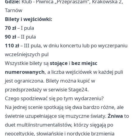
Gdzie:
Klub - Piwnica „Przepraszam”, Krakowska 2,
Tarnów
Bilety i wejściówki:
70 zł
– I pula
90 zł
– II pula
110 zł
– III pula, w dniu koncertu lub po wyczerpaniu
wcześniejszych pul
Wszystkie bilety są
stojące
i
bez miejsc
numerowanych
, a liczba wejściówek w każdej puli
jest ograniczona. Bilety można kupić w
przedsprzedaży w serwisie Stage24.
Czego spodziewać się po tym wydarzeniu?
Na jednej scenie spotkają się dwa bardzo różne, ale
świetnie uzupełniające się muzyczne światy.
Żniwa
to
duet multiinstrumentalistów, którzy sięgają po
neoceltyckie, słowiańskie i nordyckie brzmienia