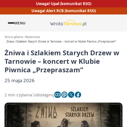
Uwaga! Upał (komunikat RSO)
Uwaga! Alert RCB (komunikat RSO)
MENU
Strona główna
Wydarzenia
Żniwa i Szlakiem Starych Drzew w Tarnowie – koncert w Klubie Piwnica „Przepraszam”
Żniwa i Szlakiem Starych Drzew w
Tarnowie – koncert w Klubie
Piwnica „Przepraszam”
25 maja 2026
2 min czytania
Udostępnij