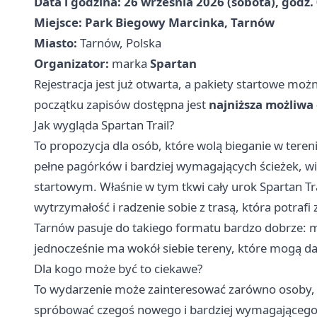
Data i godzina:
26 września 2026 (sobota), godz.
Miejsce:
Park Biegowy Marcinka, Tarnów
Miasto:
Tarnów, Polska
Organizator:
marka
Spartan
Rejestracja jest już otwarta, a pakiety startowe moż
początku zapisów dostępna jest
najniższa możliwa
Jak wygląda Spartan Trail?
To propozycja dla osób, które wolą bieganie w tereni
pełne pagórków i bardziej wymagających ścieżek, wi
startowym. Właśnie w tym tkwi cały urok Spartan Trail
wytrzymałość i radzenie sobie z trasą, która potrafi
Tarnów pasuje do takiego formatu bardzo dobrze: mi
jednocześnie ma wokół siebie tereny, które mogą 
Dla kogo może być to ciekawe?
To wydarzenie może zainteresować zarówno osoby, któ
spróbować czegoś nowego i bardziej wymagającego. 