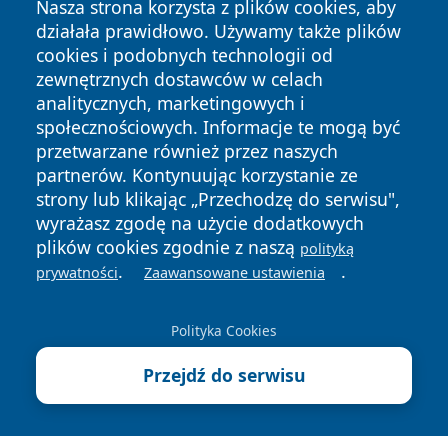
Nasza strona korzysta z plików cookies, aby
działała prawidłowo. Używamy także plików
cookies i podobnych technologii od
zewnętrznych dostawców w celach
analitycznych, marketingowych i
społecznościowych. Informacje te mogą być
Copyright © 2026 wrotatarnowa.pl Wszystkie prawa
przetwarzane również przez naszych
zastrzeżone.
partnerów. Kontynuując korzystanie ze
strony lub klikając „Przechodzę do serwisu",
wyrażasz zgodę na użycie dodatkowych
Polityka
Polityka
plików cookies zgodnie z naszą
News
Autorzy
polityką
Prywatności
Cookies
.
.
prywatności
Zaawansowane ustawienia
Polityka Cookies
Przejdź do serwisu